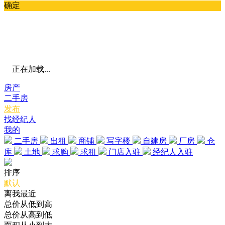
确定
正在加载...
房产
二手房
发布
找经纪人
我的
二手房
出租
商铺
写字楼
自建房
厂房
仓
库
土地
求购
求租
门店入驻
经纪人入驻
排序
默认
离我最近
总价从低到高
总价从高到低