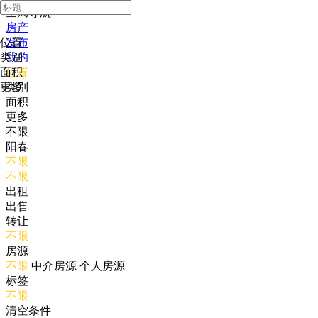
全局导航
房产
位置
发布
类别
我的
面积
位置
更多
类别
面积
更多
不限
阳春
不限
不限
出租
出售
转让
不限
房源
不限
中介房源
个人房源
标签
不限
清空条件