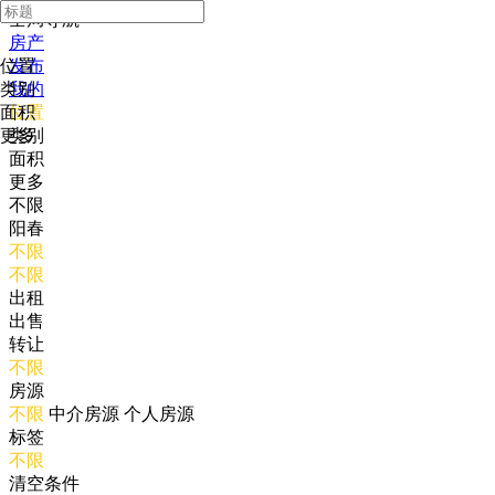
全局导航
房产
位置
发布
类别
我的
面积
位置
更多
类别
面积
更多
不限
阳春
不限
不限
出租
出售
转让
不限
房源
不限
中介房源
个人房源
标签
不限
清空条件