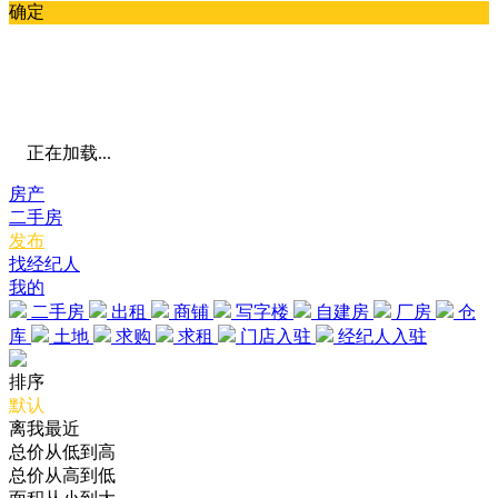
确定
正在加载...
房产
二手房
发布
找经纪人
我的
二手房
出租
商铺
写字楼
自建房
厂房
仓
库
土地
求购
求租
门店入驻
经纪人入驻
排序
默认
离我最近
总价从低到高
总价从高到低