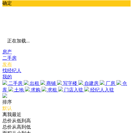
确定
正在加载...
房产
二手房
发布
找经纪人
我的
二手房
出租
商铺
写字楼
自建房
厂房
仓
库
土地
求购
求租
门店入驻
经纪人入驻
排序
默认
离我最近
总价从低到高
总价从高到低