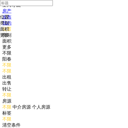
全局导航
房产
位置
发布
类别
我的
面积
位置
更多
类别
面积
更多
不限
阳春
不限
不限
出租
出售
转让
不限
房源
不限
中介房源
个人房源
标签
不限
清空条件